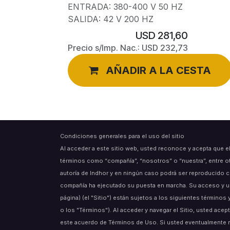
ENTRADA: 380-400 V 50 HZ
SALIDA: 42 V 200 HZ
USD
281,60
Precio s/Imp. Nac.:
USD
232,73
AÑADIR A LA CESTA
Condiciones generales para el uso del sitio
Al acceder a este sitio web, usted reconoce y acepta que e
términos como “compañía”, “nosotros” o “nuestra”, entre o
autoría de Indhor y en ningún caso podrá ser reproducido c
compañía ha ejecutado su puesta en marcha. Su acceso y uso
página) (el "Sitio") están sujetos a los siguientes término
o los "Términos"). Al acceder y navegar el Sitio, usted acept
este acuerdo de Términos de Uso. Si usted eventualmente 