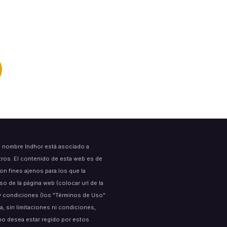
l nombre Indhor está asociado a
tros. El contenido de esta web es de
on fines ajenos para los que la
 de la página web (colocar url de la
s y condiciones (los "Términos de Uso"
a, sin limitaciones ni condiciones,
no desea estar regido por estos