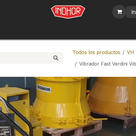
In
blicos
Nosotros
Contáctenos
Trabajos
Todos los productos
VH 
Vibrador Fast Verdini Vi