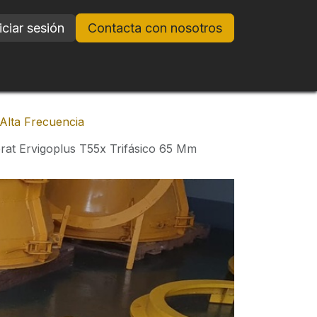
iciar sesión
Contacta con nosotros
Alta Frecuencia
brat Ervigoplus T55x Trifásico 65 Mm