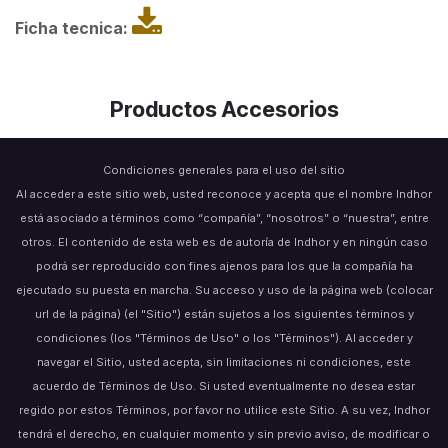
Ficha tecnica:
Productos Accesorios
Condiciones generales para el uso del sitio
Al acceder a este sitio web, usted reconoce y acepta que el nombre Indhor
está asociado a términos como “compañía”, “nosotros” o “nuestra”, entre
otros. El contenido de esta web es de autoría de Indhor y en ningún caso
podrá ser reproducido con fines ajenos para los que la compañía ha
ejecutado su puesta en marcha. Su acceso y uso de la página web (colocar
url de la página) (el "Sitio") están sujetos a los siguientes términos y
condiciones (los "Términos de Uso" o los "Términos"). Al acceder y
navegar el Sitio, usted acepta, sin limitaciones ni condiciones, este
acuerdo de Términos de Uso. Si usted eventualmente no desea estar
regido por estos Términos, por favor no utilice este Sitio. A su vez, Indhor
tendrá el derecho, en cualquier momento y sin previo aviso, de modificar o