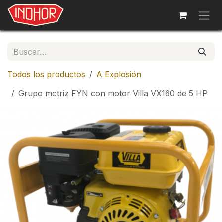
Ir al contenido
Todos los productos
A Explosión
Grupo motriz FYN con motor Villa VX160 de 5 HP