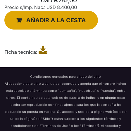
USD
9.282,00
Precio s/Imp. Nac.:
USD
8.400,00
AÑADIR A LA CESTA
Ficha tecnica:
Condiciones generales para el uso del sitio
Al acceder a este sitio web, usted reconoce y acepta que el nombre Indhor
está asociado a términos como “compañía”, “nosotros” o “nuestra”, entre
otros. El contenido de esta web es de autoría de Indhor y en ningún caso
podrá ser reproducido con fines ajenos para los que la compañía ha
ejecutado su puesta en marcha. Su acceso y uso de la página web (colocar
url de la página) (el "Sitio") están sujetos a los siguientes términos y
condiciones (los "Términos de Uso" o los "Términos"). Al acceder y