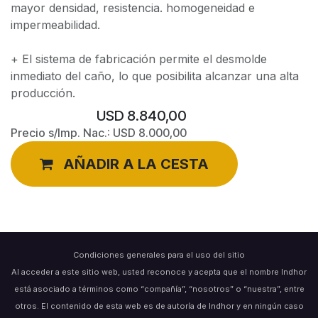
mayor densidad, resistencia. homogeneidad e
impermeabilidad.
+ El sistema de fabricación permite el desmolde
inmediato del caño, lo que posibilita alcanzar una alta
producción.
USD
8.840,00
Precio s/Imp. Nac.:
USD
8.000,00
AÑADIR A LA CESTA
Condiciones generales para el uso del sitio
Al acceder a este sitio web, usted reconoce y acepta que el nombre Indhor
está asociado a términos como “compañía”, “nosotros” o “nuestra”, entre
otros. El contenido de esta web es de autoría de Indhor y en ningún caso