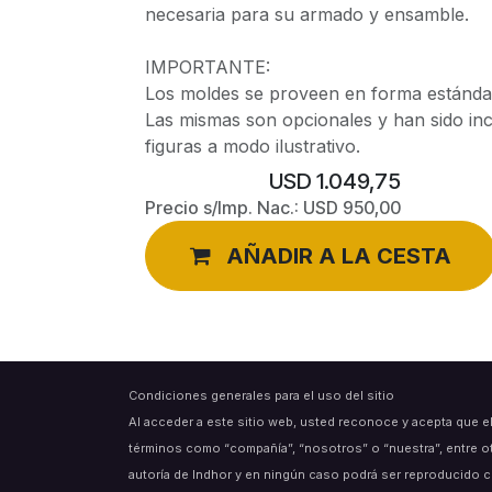
necesaria para su armado y ensamble.
IMPORTANTE:
Los moldes se proveen en forma estándar
Las mismas son opcionales y han sido in
figuras a modo ilustrativo.
USD
1.049,75
Precio s/Imp. Nac.:
USD
950,00
AÑADIR A LA CESTA
Condiciones generales para el uso del sitio
Al acceder a este sitio web, usted reconoce y acepta que e
términos como “compañía”, “nosotros” o “nuestra”, entre o
autoría de Indhor y en ningún caso podrá ser reproducido c