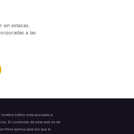
 sin estacas.
corporadas a las
l nombre Indhor está asociado a
tros. El contenido de esta web es de
on fines ajenos para los que la