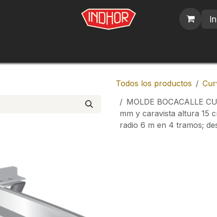
In
blicos
Nosotros
Contáctenos
Trabajos
Todos los productos
Cur
MOLDE BOCACALLE CURVO
mm y caravista altura 15 
radio 6 m en 4 tramos; de