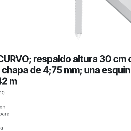
RVO; respaldo altura 30 cm 
m chapa de 4;75 mm; una esquina
42 m
10
 en
para
ía