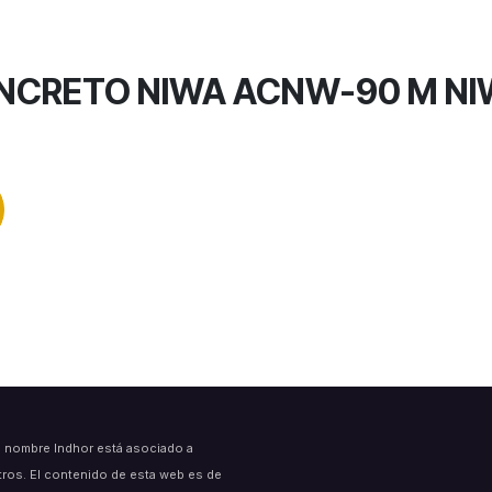
NCRETO NIWA ACNW-90 M NIW
l nombre Indhor está asociado a
tros. El contenido de esta web es de