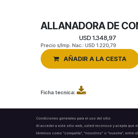
ALLANADORA DE CO
USD
1.348,97
Precio s/Imp. Nac.:
USD
1.220,79
AÑADIR A LA CESTA
Ficha tecnica:
Condiciones generales para el uso del sitio
Al acceder a este sitio web, usted reconoce y acepta que e
términos como “compañía”, “nosotros” o “nuestra”, entre o