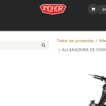
In
blicos
Nosotros
Contáctenos
Trabajos
Todos los productos
All
ALLANADORA DE CONC