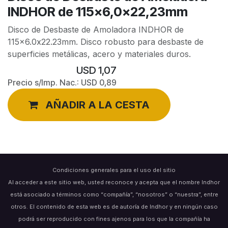
INDHOR de 115x6,0x22,23mm
Disco de Desbaste de Amoladora INDHOR de
115x6.0x22.23mm. Disco robusto para desbaste de
superficies metálicas, acero y materiales duros.
USD
1,07
Precio s/Imp. Nac.:
USD
0,89
AÑADIR A LA CESTA
Condiciones generales para el uso del sitio
Al acceder a este sitio web, usted reconoce y acepta que el nombre Indhor
está asociado a términos como “compañía”, “nosotros” o “nuestra”, entre
otros. El contenido de esta web es de autoría de Indhor y en ningún caso
podrá ser reproducido con fines ajenos para los que la compañía ha