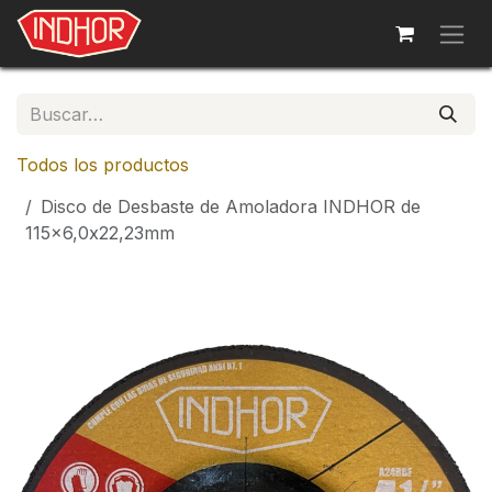
Ir al contenido
Todos los productos
Disco de Desbaste de Amoladora INDHOR de
115x6,0x22,23mm