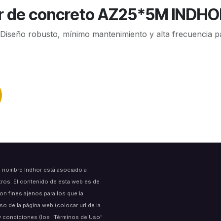
or de concreto AZ25*5M INDHO
iseño robusto, mínimo mantenimiento y alta frecuencia pa
l nombre Indhor está asociado a
tros. El contenido de esta web es de
on fines ajenos para los que la
 de la página web (colocar url de la
s y condiciones (los "Términos de Uso"