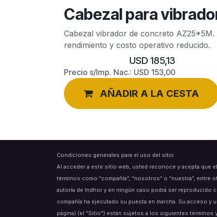
Cabezal para vibrad
Cabezal vibrador de concreto AZ25*5M. D
rendimiento y costo operativo reducido.
USD
185,13
Precio s/Imp. Nac.:
USD
153,00
AÑADIR A LA CESTA
Condiciones generales para el uso del sitio
Al acceder a este sitio web, usted reconoce y acepta que e
términos como “compañía”, “nosotros” o “nuestra”, entre o
autoría de Indhor y en ningún caso podrá ser reproducido c
compañía ha ejecutado su puesta en marcha. Su acceso y uso
página) (el "Sitio") están sujetos a los siguientes término