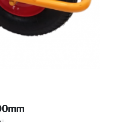
 400mm
yo.