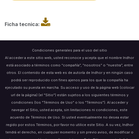
Ficha tecnica:
Condiciones generales para el uso del sitio
Al acceder a este sitio web, usted reconoce y acepta que el nombre Indhor
está asociado a términos como “compañía”, “nosotros” o “nuestra”, entre
otros. El contenido de esta web es de autoría de Indhor y en ningún caso
podrá ser reproducido con fines ajenos para los que la compañía ha
ejecutado su puesta en marcha. Su acceso y uso de la página web (colocar
url de la página) (el "Sitio") están sujetos a los siguientes términos y
condiciones (los "Términos de Uso" o los "Términos"). Al acceder y
navegar el Sitio, usted acepta, sin limitaciones ni condiciones, este
acuerdo de Términos de Uso. Si usted eventualmente no desea estar
regido por estos Términos, por favor no utilice este Sitio. A su vez, Indhor
tendrá el derecho, en cualquier momento y sin previo aviso, de modificar o