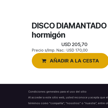
DISCO DIAMANTADO I
hormigón
USD
205,70
Precio s/Imp. Nac.:
USD
170,00
AÑADIR A LA CESTA
Condiciones generales para el uso del sitio
Al acceder a este sitio web, usted reconoce y acepta que e
términos como “compañía”, “nosotros” o “nuestra”, entre o