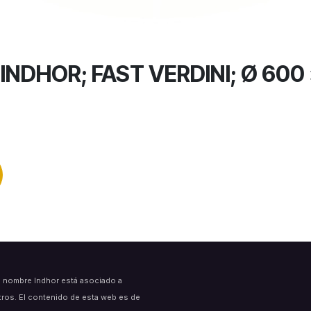
NDHOR; FAST VERDINI; Ø 600 
l nombre Indhor está asociado a
tros. El contenido de esta web es de