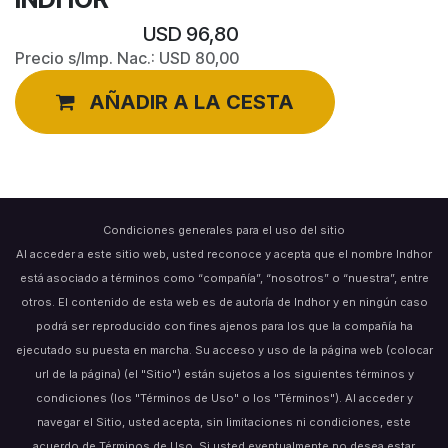
USD
96,80
Precio s/Imp. Nac.:
USD
80,00
AÑADIR A LA CESTA
Condiciones generales para el uso del sitio
Al acceder a este sitio web, usted reconoce y acepta que el nombre Indhor
está asociado a términos como “compañía”, “nosotros” o “nuestra”, entre
otros. El contenido de esta web es de autoría de Indhor y en ningún caso
podrá ser reproducido con fines ajenos para los que la compañía ha
ejecutado su puesta en marcha. Su acceso y uso de la página web (colocar
url de la página) (el "Sitio") están sujetos a los siguientes términos y
condiciones (los "Términos de Uso" o los "Términos"). Al acceder y
navegar el Sitio, usted acepta, sin limitaciones ni condiciones, este
acuerdo de Términos de Uso. Si usted eventualmente no desea estar