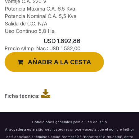
Voltaje C.A. 220 V
Potencia Máxima C.A. 6,5 Kva
Potencia Nominal C.A. 5,5 Kva
Salida de C.C. N/A
Uso Continuo 5,8 Hs.
USD
1.692,86
Precio s/Imp. Nac.:
USD
1.532,00
AÑADIR A LA CESTA
Ficha tecnica:
Condiciones generales para el uso del sitio
Al acceder a este sitio web, usted reconoce y acepta que el nombre Indhor
está asociado a términos como “compañía”, “nosotros” o “nuestra”, entre