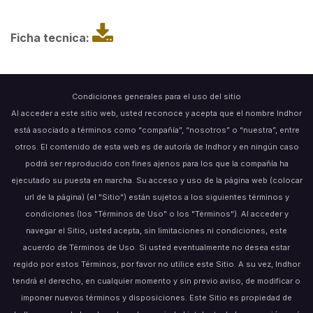
Ficha tecnica:
Condiciones generales para el uso del sitio
Al acceder a este sitio web, usted reconoce y acepta que el nombre Indhor
está asociado a términos como “compañía”, “nosotros” o “nuestra”, entre
otros. El contenido de esta web es de autoría de Indhor y en ningún caso
podrá ser reproducido con fines ajenos para los que la compañía ha
ejecutado su puesta en marcha. Su acceso y uso de la página web (colocar
url de la página) (el "Sitio") están sujetos a los siguientes términos y
condiciones (los "Términos de Uso" o los "Términos"). Al acceder y
navegar el Sitio, usted acepta, sin limitaciones ni condiciones, este
acuerdo de Términos de Uso. Si usted eventualmente no desea estar
regido por estos Términos, por favor no utilice este Sitio. A su vez, Indhor
tendrá el derecho, en cualquier momento y sin previo aviso, de modificar o
imponer nuevos términos y disposiciones. Este Sitio es propiedad de