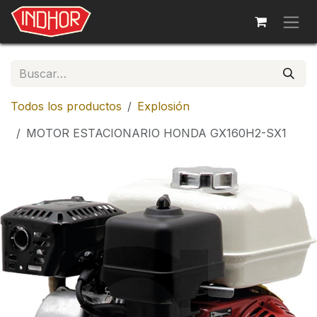
Ir al contenido
Todos los productos
Explosión
MOTOR ESTACIONARIO HONDA GX160H2-SX1