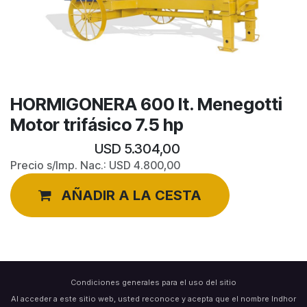
HORMIGONERA 600 lt. Menegotti
Motor trifásico 7.5 hp
USD
5.304,00
Precio s/Imp. Nac.:
USD
4.800,00
AÑADIR A LA CESTA
Condiciones generales para el uso del sitio
Al acceder a este sitio web, usted reconoce y acepta que el nombre Indhor