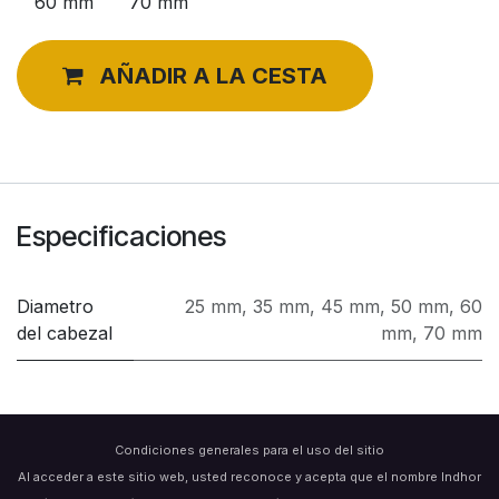
60 mm
70 mm
AÑADIR A LA CESTA
Especificaciones
Diametro
25 mm
,
35 mm
,
45 mm
,
50 mm
,
60
del cabezal
mm
,
70 mm
Condiciones generales para el uso del sitio
Al acceder a este sitio web, usted reconoce y acepta que el nombre Indhor