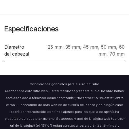
Especificaciones
Diametro
25 mm
,
35 mm
,
45 mm
,
50 mm
,
60
del cabezal
mm
,
70 mm
Condiciones generales para el uso del sitio
Al acceder a este sitio web, usted reconoce y acepta que el nombre Indhor
está asociado a términos como “compañía”, “nosotros” o “nuestra”, entre
otros. El contenido de esta web es de autoría de Indhor y en ningún caso
podrá ser reproducido con fines ajenos para los que la compañía ha
ejecutado su puesta en marcha. Su acceso y uso de la página web (colocar
url de la página) (el "Sitio") están sujetos a los siguientes términos y