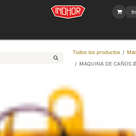
In
blicos
Nosotros
Contáctenos
Trabajos
Todos los productos
Máq
MAQUINA DE CAÑOS Ø