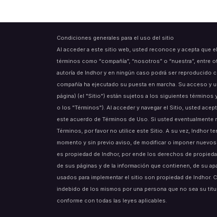
Condiciones generales para el uso del sitio
Al acceder a este sitio web, usted reconoce y acepta que e
términos como “compañía”, “nosotros” o “nuestra”, entre o
autoría de Indhor y en ningún caso podrá ser reproducido c
compañía ha ejecutado su puesta en marcha. Su acceso y uso
página) (el "Sitio") están sujetos a los siguientes término
o los "Términos"). Al acceder y navegar el Sitio, usted acept
este acuerdo de Términos de Uso. Si usted eventualmente 
Términos, por favor no utilice este Sitio. A su vez, Indhor t
momento y sin previo aviso, de modificar o imponer nuevos 
es propiedad de Indhor, por ende los derechos de propiedad
de sus páginas y de la información que contienen, de su ap
usados para implementar el sitio son propiedad de Indhor. 
indebido de los mismos por una persona que no sea su titu
conforme con todas las leyes aplicables.