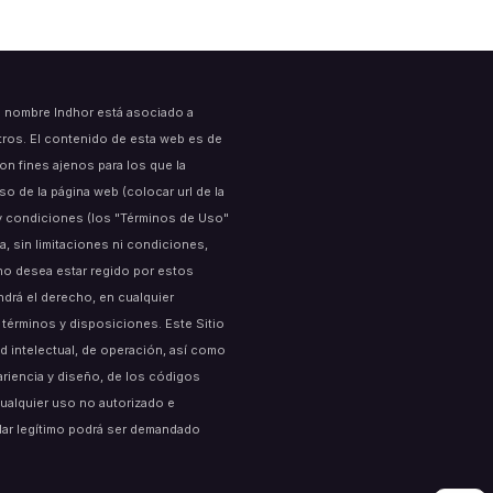
l nombre Indhor está asociado a
tros. El contenido de esta web es de
on fines ajenos para los que la
 de la página web (colocar url de la
s y condiciones (los "Términos de Uso"
a, sin limitaciones ni condiciones,
no desea estar regido por estos
endrá el derecho, en cualquier
términos y disposiciones. Este Sitio
 intelectual, de operación, así como
ariencia y diseño, de los códigos
Cualquier uso no autorizado e
lar legítimo podrá ser demandado