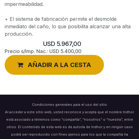
impermeabilidad.
+ El sistema de fabricación permite el desmolde
inmediato del caño, lo que posibilita alcanzar una alta
producción.
USD
5.967,00
Precio s/Imp. Nac.:
USD
5.400,00
AÑADIR A LA CESTA
Condiciones generales para el uso del sitio
Al acceder a este sitio web, usted reconoce y acepta que el nombre Indhor
está asociado a términos como “compañía”, “nosotros” o “nuestra”, entre
otros. El contenido de esta web es de autoría de Indhor y en ningún caso
podrá ser reproducido con fines ajenos para los que la compañía ha