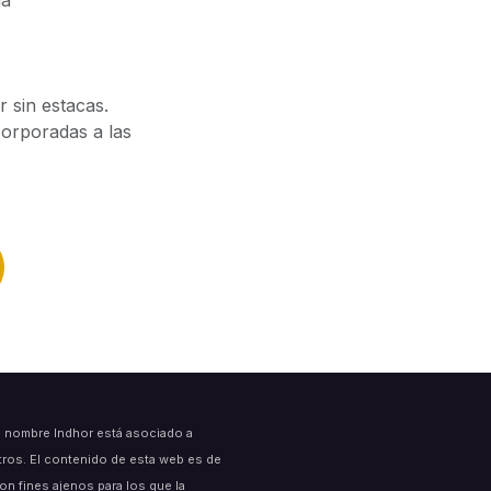
 sin estacas.
corporadas a las
l nombre Indhor está asociado a
tros. El contenido de esta web es de
on fines ajenos para los que la