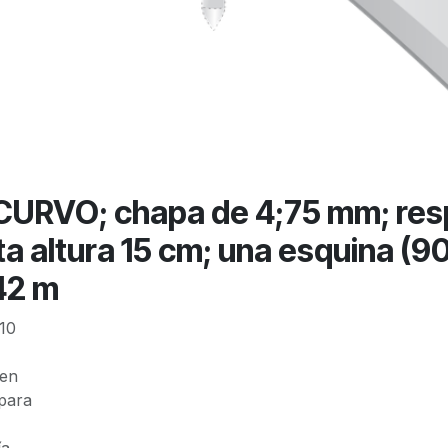
VO; chapa de 4;75 mm; resp
ta altura 15 cm; una esquina (90
42 m
10
 en
para
ía