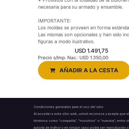
necesaria para su armado y ensamble.
IMPORTANTE:
Los moldes se proveen en forma estándar
Las mismas son opcionales y han sido in
figuras a modo ilustrativo.
USD
1.491,75
Precio s/Imp. Nac.:
USD
1.350,00
AÑADIR A LA CESTA
Condiciones generales para el uso del sitio
Al acceder a este sitio web, usted reconoce y acepta que e
términos como “compañía”, “nosotros” o “nuestra”, entre o
autoría de Indhor y en ningún caso podrá ser reproducido c