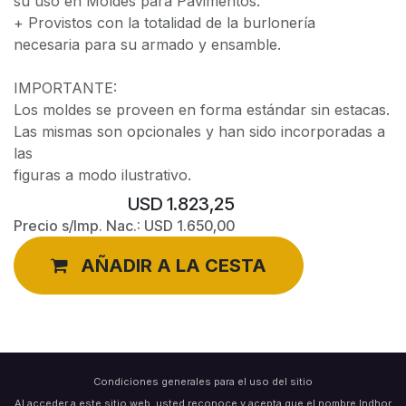
su uso en Moldes para Pavimentos.
+ Provistos con la totalidad de la burlonería
necesaria para su armado y ensamble.
IMPORTANTE:
Los moldes se proveen en forma estándar sin estacas.
Las mismas son opcionales y han sido incorporadas a
las
figuras a modo ilustrativo.
USD
1.823,25
Precio s/Imp. Nac.:
USD
1.650,00
AÑADIR A LA CESTA
Condiciones generales para el uso del sitio
Al acceder a este sitio web, usted reconoce y acepta que el nombre Indhor