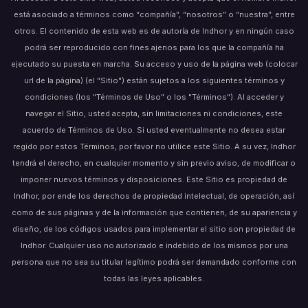
está asociado a términos como “compañía”, “nosotros” o “nuestra”, entre
otros. El contenido de esta web es de autoría de Indhor y en ningún caso
podrá ser reproducido con fines ajenos para los que la compañía ha
ejecutado su puesta en marcha. Su acceso y uso de la página web (colocar
url de la página) (el "Sitio") están sujetos a los siguientes términos y
condiciones (los "Términos de Uso" o los "Términos"). Al acceder y
navegar el Sitio, usted acepta, sin limitaciones ni condiciones, este
acuerdo de Términos de Uso. Si usted eventualmente no desea estar
regido por estos Términos, por favor no utilice este Sitio. A su vez, Indhor
tendrá el derecho, en cualquier momento y sin previo aviso, de modificar o
imponer nuevos términos y disposiciones. Este Sitio es propiedad de
Indhor, por ende los derechos de propiedad intelectual, de operación, así
como de sus páginas y de la información que contienen, de su apariencia y
diseño, de los códigos usados para implementar el sitio son propiedad de
Indhor. Cualquier uso no autorizado e indebido de los mismos por una
persona que no sea su titular legítimo podrá ser demandado conforme con
todas las leyes aplicables.