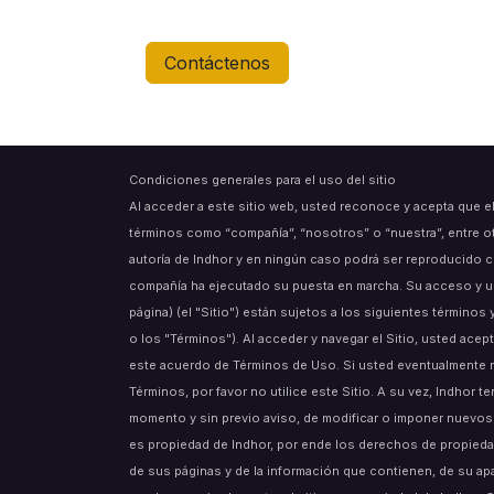
Contáctenos
Condiciones generales para el uso del sitio
Al acceder a este sitio web, usted reconoce y acepta que e
términos como “compañía”, “nosotros” o “nuestra”, entre o
autoría de Indhor y en ningún caso podrá ser reproducido c
compañía ha ejecutado su puesta en marcha. Su acceso y uso
página) (el "Sitio") están sujetos a los siguientes término
o los "Términos"). Al acceder y navegar el Sitio, usted acept
este acuerdo de Términos de Uso. Si usted eventualmente 
Términos, por favor no utilice este Sitio. A su vez, Indhor t
momento y sin previo aviso, de modificar o imponer nuevos 
es propiedad de Indhor, por ende los derechos de propiedad
de sus páginas y de la información que contienen, de su ap