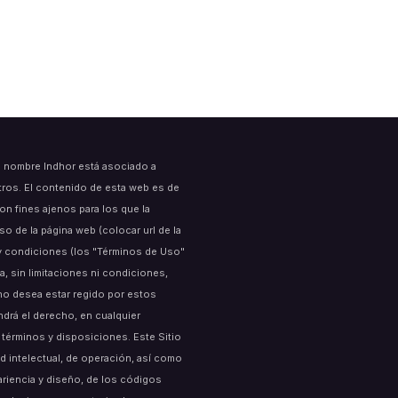
l nombre Indhor está asociado a
tros. El contenido de esta web es de
on fines ajenos para los que la
 de la página web (colocar url de la
s y condiciones (los "Términos de Uso"
a, sin limitaciones ni condiciones,
no desea estar regido por estos
endrá el derecho, en cualquier
términos y disposiciones. Este Sitio
 intelectual, de operación, así como
ariencia y diseño, de los códigos