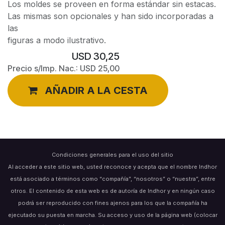
Los moldes se proveen en forma estándar sin estacas.
Las mismas son opcionales y han sido incorporadas a
las
figuras a modo ilustrativo.
USD
30,25
Precio s/Imp. Nac.:
USD
25,00
AÑADIR A LA CESTA
Condiciones generales para el uso del sitio
Al acceder a este sitio web, usted reconoce y acepta que el nombre Indhor
está asociado a términos como “compañía”, “nosotros” o “nuestra”, entre
otros. El contenido de esta web es de autoría de Indhor y en ningún caso
podrá ser reproducido con fines ajenos para los que la compañía ha
ejecutado su puesta en marcha. Su acceso y uso de la página web (colocar