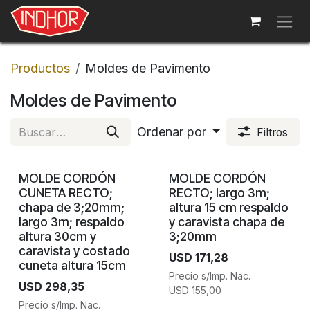
Ir al contenido
Productos
Moldes de Pavimento
Moldes de Pavimento
Ordenar por
Filtros
MOLDE CORDÓN
MOLDE CORDÓN
CUNETA RECTO;
RECTO; largo 3m;
chapa de 3;20mm;
altura 15 cm respaldo
largo 3m; respaldo
y caravista chapa de
altura 30cm y
3;20mm
caravista y costado
USD
171,28
cuneta altura 15cm
Precio s/Imp. Nac.
USD
298,35
USD
155,00
Precio s/Imp. Nac.