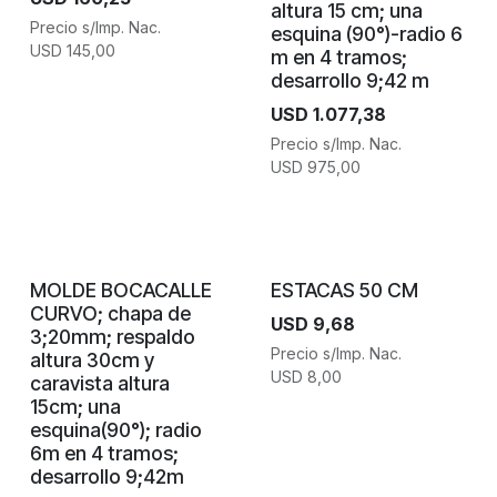
altura 15 cm; una
Precio s/Imp. Nac.
esquina (90°)-radio 6
USD
145,00
m en 4 tramos;
desarrollo 9;42 m
USD
1.077,38
Precio s/Imp. Nac.
USD
975,00
MOLDE BOCACALLE
ESTACAS 50 CM
CURVO; chapa de
USD
9,68
3;20mm; respaldo
Precio s/Imp. Nac.
altura 30cm y
USD
8,00
caravista altura
15cm; una
esquina(90°); radio
6m en 4 tramos;
desarrollo 9;42m