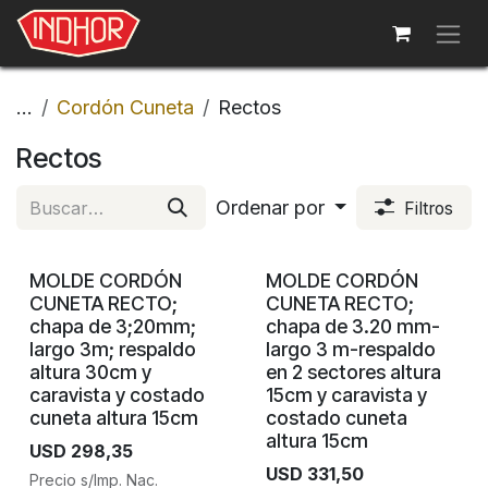
Ir al contenido
...
Cordón Cuneta
Rectos
Rectos
Ordenar por
Filtros
MOLDE CORDÓN
MOLDE CORDÓN
CUNETA RECTO;
CUNETA RECTO;
chapa de 3;20mm;
chapa de 3.20 mm-
largo 3m; respaldo
largo 3 m-respaldo
altura 30cm y
en 2 sectores altura
caravista y costado
15cm y caravista y
cuneta altura 15cm
costado cuneta
altura 15cm
USD
298,35
USD
331,50
Precio s/Imp. Nac.