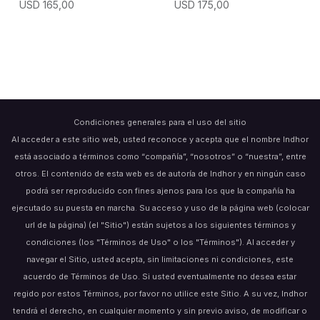
USD
165,00
USD
175,00
Condiciones generales para el uso del sitio
Al acceder a este sitio web, usted reconoce y acepta que el nombre Indhor
está asociado a términos como “compañía”, “nosotros” o “nuestra”, entre
otros. El contenido de esta web es de autoría de Indhor y en ningún caso
podrá ser reproducido con fines ajenos para los que la compañía ha
ejecutado su puesta en marcha. Su acceso y uso de la página web (colocar
url de la página) (el "Sitio") están sujetos a los siguientes términos y
condiciones (los "Términos de Uso" o los "Términos"). Al acceder y
navegar el Sitio, usted acepta, sin limitaciones ni condiciones, este
acuerdo de Términos de Uso. Si usted eventualmente no desea estar
regido por estos Términos, por favor no utilice este Sitio. A su vez, Indhor
tendrá el derecho, en cualquier momento y sin previo aviso, de modificar o