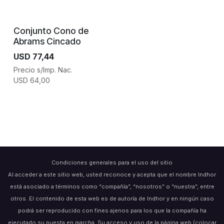
Conjunto Cono de
Abrams Cincado
USD
77,44
Precio s/Imp. Nac.
USD
64,00
Condiciones generales para el uso del sitio
Al acceder a este sitio web, usted reconoce y acepta que el nombre Indhor
está asociado a términos como “compañía”, “nosotros” o “nuestra”, entre
otros. El contenido de esta web es de autoría de Indhor y en ningún caso
podrá ser reproducido con fines ajenos para los que la compañía ha
ejecutado su puesta en marcha. Su acceso y uso de la página web (colocar