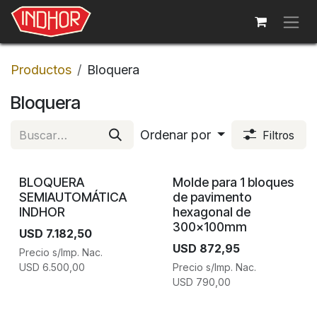
Ir al contenido
Productos
Bloquera
Bloquera
Ordenar por
Filtros
BLOQUERA
Molde para 1 bloques
SEMIAUTOMÁTICA
de pavimento
INDHOR
hexagonal de
300x100mm
USD
7.182,50
USD
872,95
Precio s/Imp. Nac.
USD
6.500,00
Precio s/Imp. Nac.
USD
790,00