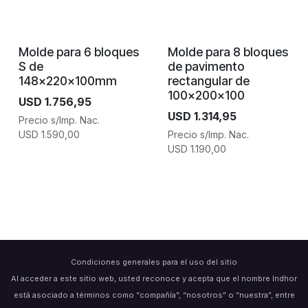
Molde para 6 bloques
Molde para 8 bloques
S de
de pavimento
148x220x100mm
rectangular de
100x200x100
USD
1.756,95
USD
1.314,95
Precio s/Imp. Nac.
USD
1.590,00
Precio s/Imp. Nac.
USD
1.190,00
Condiciones generales para el uso del sitio
Al acceder a este sitio web, usted reconoce y acepta que el nombre Indhor
está asociado a términos como “compañía”, “nosotros” o “nuestra”, entre