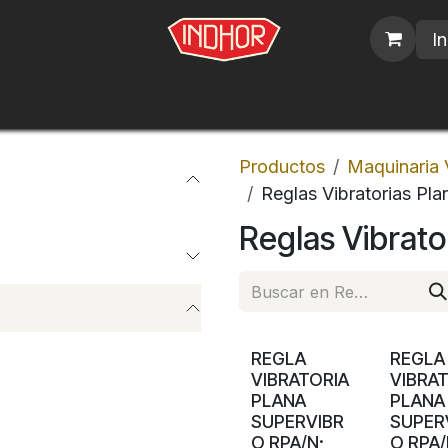
In
blicos
Nosotros
Contáctenos
Trabajos
Productos
Maquinaria 
Reglas Vibratorias Pla
Reglas Vibrato
REGLA
REGLA
VIBRATORIA
VIBRA
PLANA
PLANA
SUPERVIBR
SUPER
O RPA/N;
O RPA