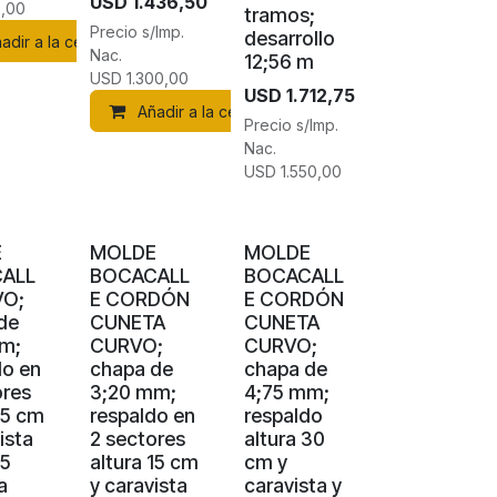
USD
1.436,50
,00
tramos;
Precio s/Imp.
desarrollo
adir a la cesta
Nac.
12;56 m
USD
1.300,00
USD
1.712,75
Añadir a la cesta
Precio s/Imp.
Nac.
USD
1.550,00
E
MOLDE
MOLDE
ALL
BOCACALL
BOCACALL
VO;
E CORDÓN
E CORDÓN
de
CUNETA
CUNETA
m;
CURVO;
CURVO;
do en
chapa de
chapa de
ores
3;20 mm;
4;75 mm;
15 cm
respaldo en
respaldo
ista
2 sectores
altura 30
15
altura 15 cm
cm y
a
y caravista
caravista y