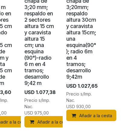
O
chapa de
chapa de
3 m
3;20 mm;
3;20mm;
do en
respaldo en
respaldo
ores
2 sectores
altura 30cm
15 cm
altura 15 cm
y caravista
ado
y caravista
altura 15cm;
altura 15
una
15 cm
cm; una
esquina(90°
de
esquina
); radio 6m
m y
(90°)-radio
en 4
sta
6 m en 4
tramos;
15 cm
tramos;
desarrollo
de
desarrollo
9;42m
mm
9;42 m
USD
1.027,65
3,60
USD
1.077,38
Precio s/Imp.
/Imp.
Precio s/Imp.
Nac.
Nac.
USD
930,00
,00
USD
975,00
Añadir a la cesta
adir a la cesta
Añadir a la cesta