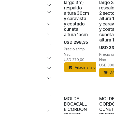
largo 3m;
largo 
respaldo
respal
altura 30cm
2 sect
y caravista
altura
y costado
y carav
cuneta
y cost
altura 15cm
cuneta
altura
USD
298,35
USD
33
Precio s/Imp.
Nac.
Precio s
USD
270,00
Nac.
USD
300
Añadir a la cesta
Añ
MOLDE
MOLD
BOCACALL
CORD
E CORDÓN
CUNET