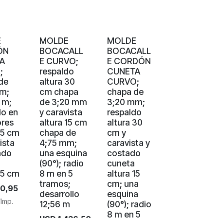
E
MOLDE
MOLDE
ÓN
BOCACALL
BOCACALL
A
E CURVO;
E CORDÓN
;
respaldo
CUNETA
de
altura 30
CURVO;
m;
cm chapa
chapa de
 m;
de 3;20 mm
3;20 mm;
do en
y caravista
respaldo
ores
altura 15 cm
altura 30
15 cm
chapa de
cm y
ista
4;75 mm;
caravista y
ado
una esquina
costado
(90°); radio
cuneta
15 cm
8 m en 5
altura 15
tramos;
cm; una
0,95
desarrollo
esquina
/Imp.
12;56 m
(90°); radio
8 m en 5