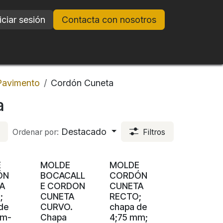
iciar sesión
Contacta con nosotros
Pavimento
Cordón Cuneta
a
Destacado
Ordenar por:
Filtros
E
MOLDE
MOLDE
ÓN
BOCACALL
CORDÓN
A
E CORDON
CUNETA
;
CUNETA
RECTO;
de
CURVO.
chapa de
mm-
Chapa
4;75 mm;