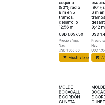
esquina
esquin
(90°); radio
(90°); 
8 m en 5
6 m en
tramos;
tramos
desarrollo
desarro
12;56 m
9;42 m
USD
1.657,50
USD
1.
Precio s/Imp.
Precio s
Nac.
Nac.
USD
1.500,00
USD
1.3
Añadir a la cesta
Añ
MOLDE
MOLD
BOCACALL
BOCAC
E CORDÓN
E COR
CUNETA
CUNET