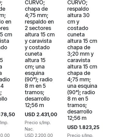
;
CURVO;
CURVO;
de
chapa de
respaldo
m;
4;75 mm;
altura 30
do en
respaldo en
cm y
ores
2 sectores
costado
15 cm
altura 15 cm
cuneta
ista
y caravista
altura 15 cm
ado
y costado
chapa de
cuneta
3;20 mm y
15
altura 15
caravista
a
cm; una
altura 15 cm
a
esquina
chapa de
radio
(90°); radio
4;75 mm;
 4
8 m en 5
una esquina
;
tramos;
(90°); radio
llo
desarrollo
8 m en 5
12;56 m
tramos;
desarrollo
878,50
USD
2.431,00
12;56 m
/Imp.
Precio s/Imp.
USD
1.823,25
Nac.
00,00
USD
2.200,00
Precio s/Imp.