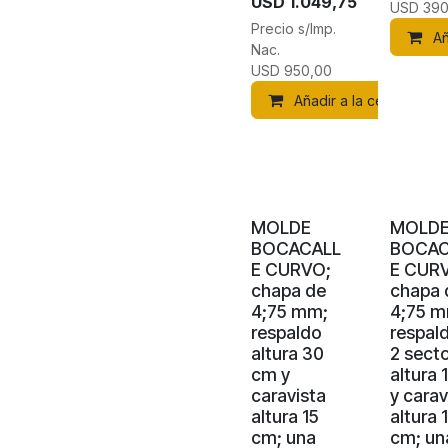
USD
1.049,75
USD
390
Precio s/Imp.
Añ
Nac.
USD
950,00
Añadir a la cesta
MOLDE
MOLD
BOCACALL
BOCAC
E CURVO;
E CUR
chapa de
chapa 
4;75 mm;
4;75 m
respaldo
respal
altura 30
2 sect
cm y
altura 
caravista
y carav
altura 15
altura 
cm; una
cm; un