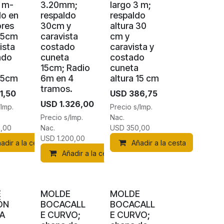
3 m-
3.20mm;
largo 3 m;
do en
respaldo
respaldo
ores
30cm y
altura 30
 15cm
caravista
cm y
ista
costado
caravista y
ado
cuneta
costado
15cm; Radio
cuneta
 15cm
6m en 4
altura 15 cm
tramos.
1,50
USD
386,75
USD
1.326,00
/Imp.
Precio s/Imp.
Precio s/Imp.
Nac.
,00
Nac.
USD
350,00
USD
1.200,00
adir a la cesta
Añadir a la cesta
Añadir a la cesta
E
MOLDE
MOLDE
ÓN
BOCACALL
BOCACALL
A
E CURVO;
E CURVO;