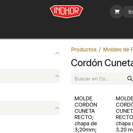
In
blicos
Nosotros
Contáctenos
Trabajos
Productos
Moldes de 
Cordón Cunet
MOLDE
MOLD
CORDÓN
CORD
CUNETA
CUNET
RECTO;
RECTO
chapa de
chapa 
3;20mm;
3.20 