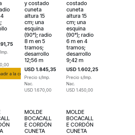
a
y costado
costado
radio
cuneta
cuneta
 4
altura 15
altura 15
;
cm; una
cm; una
llo
esquina
esquina
(90°); radio
(90°); radio
8 m en 5
6 m en 4
491,75
tramos;
tramos;
/Imp.
desarrollo
desarrollo
12;56 m
9;42 m
50,00
USD
1.845,35
USD
1.602,25
adir a la cesta
Precio s/Imp.
Precio s/Imp.
Nac.
Nac.
USD
1.670,00
USD
1.450,00
E
MOLDE
MOLDE
ALL
BOCACALL
BOCACALL
DÓN
E CORDÓN
E CORDÓN
A
CUNETA
CUNETA