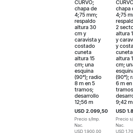
CURVO;
CURVO
chapa de
chapa 
4;75 mm;
4;75 m
respaldo
respal
altura 30
2 sect
cm y
altura 
caravista y
y carav
costado
y cost
cuneta
cuneta
altura 15
altura 
cm; una
cm; un
esquina
esquin
(90°); radio
(90°); 
8 m en 5
6 m en
tramos;
tramos
desarrollo
desarro
12;56 m
9;42 m
USD
2.099,50
USD
1.
Precio s/Imp.
Precio s
Nac.
Nac.
USD
1.900,00
USD
1.7