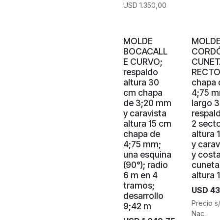
USD
1.350,00
MOLDE
MOLD
BOCACALL
CORD
E CURVO;
CUNET
respaldo
RECTO
altura 30
chapa 
cm chapa
4;75 m
de 3;20 mm
largo 3
y caravista
respal
altura 15 cm
2 sect
chapa de
altura 
4;75 mm;
y carav
una esquina
y cost
(90°); radio
cuneta
6 m en 4
altura 
tramos;
USD
43
desarrollo
Precio s
9;42 m
Nac.