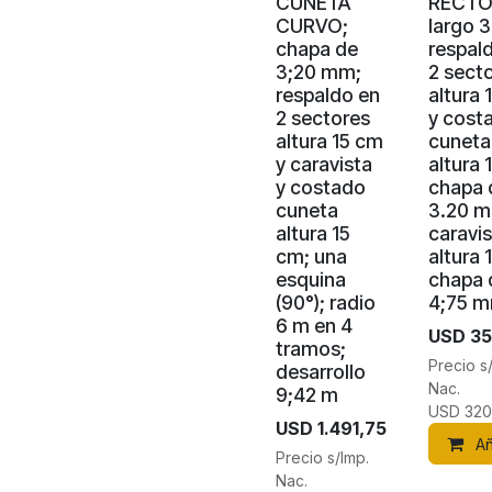
CUNETA
RECT
CURVO;
largo 
chapa de
respal
3;20 mm;
2 sect
respaldo en
altura 
2 sectores
y cost
altura 15 cm
cuneta
y caravista
altura 
y costado
chapa 
cuneta
3.20 m
altura 15
caravi
cm; una
altura 
esquina
chapa 
(90°); radio
4;75 
6 m en 4
USD
35
tramos;
Precio s
desarrollo
Nac.
9;42 m
USD
320
USD
1.491,75
Añ
Precio s/Imp.
Nac.