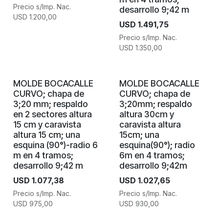
Precio s/Imp. Nac.
desarrollo 9;42 m
USD
1.200,00
USD
1.491,75
Precio s/Imp. Nac.
USD
1.350,00
MOLDE BOCACALLE
MOLDE BOCACALLE
CURVO; chapa de
CURVO; chapa de
3;20 mm; respaldo
3;20mm; respaldo
en 2 sectores altura
altura 30cm y
15 cm y caravista
caravista altura
altura 15 cm; una
15cm; una
esquina (90°)-radio 6
esquina(90°); radio
m en 4 tramos;
6m en 4 tramos;
desarrollo 9;42 m
desarrollo 9;42m
USD
1.077,38
USD
1.027,65
Precio s/Imp. Nac.
Precio s/Imp. Nac.
USD
975,00
USD
930,00