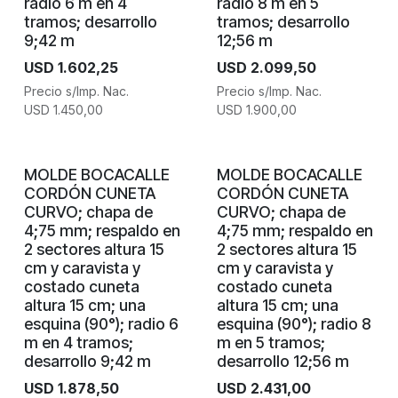
radio 6 m en 4
radio 8 m en 5
tramos; desarrollo
tramos; desarrollo
9;42 m
12;56 m
USD
1.602,25
USD
2.099,50
Precio s/Imp. Nac.
Precio s/Imp. Nac.
USD
1.450,00
USD
1.900,00
MOLDE BOCACALLE
MOLDE BOCACALLE
CORDÓN CUNETA
CORDÓN CUNETA
CURVO; chapa de
CURVO; chapa de
4;75 mm; respaldo en
4;75 mm; respaldo en
2 sectores altura 15
2 sectores altura 15
cm y caravista y
cm y caravista y
costado cuneta
costado cuneta
altura 15 cm; una
altura 15 cm; una
esquina (90°); radio 6
esquina (90°); radio 8
m en 4 tramos;
m en 5 tramos;
desarrollo 9;42 m
desarrollo 12;56 m
USD
1.878,50
USD
2.431,00