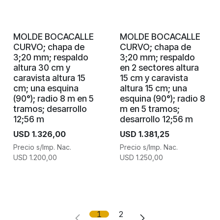
MOLDE BOCACALLE
MOLDE BOCACALLE
CURVO; chapa de
CURVO; chapa de
3;20 mm; respaldo
3;20 mm; respaldo
altura 30 cm y
en 2 sectores altura
caravista altura 15
15 cm y caravista
cm; una esquina
altura 15 cm; una
(90°); radio 8 m en 5
esquina (90°); radio 8
tramos; desarrollo
m en 5 tramos;
12;56 m
desarrollo 12;56 m
USD
1.326,00
USD
1.381,25
Precio s/Imp. Nac.
Precio s/Imp. Nac.
USD
1.200,00
USD
1.250,00
1
2