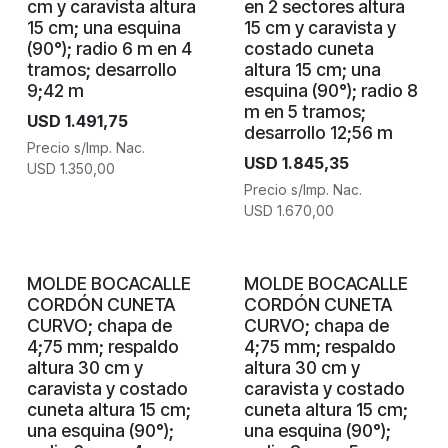
cm y caravista altura
en 2 sectores altura
15 cm; una esquina
15 cm y caravista y
(90°); radio 6 m en 4
costado cuneta
tramos; desarrollo
altura 15 cm; una
9;42 m
esquina (90°); radio 8
m en 5 tramos;
USD
1.491,75
desarrollo 12;56 m
Precio s/Imp. Nac.
USD
1.845,35
USD
1.350,00
Precio s/Imp. Nac.
USD
1.670,00
MOLDE BOCACALLE
MOLDE BOCACALLE
CORDÓN CUNETA
CORDÓN CUNETA
CURVO; chapa de
CURVO; chapa de
4;75 mm; respaldo
4;75 mm; respaldo
altura 30 cm y
altura 30 cm y
caravista y costado
caravista y costado
cuneta altura 15 cm;
cuneta altura 15 cm;
una esquina (90°);
una esquina (90°);