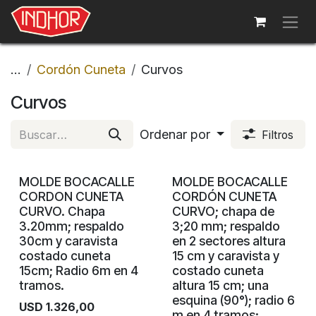
Ir al contenido
...
Cordón Cuneta
Curvos
Curvos
Ordenar por
Filtros
MOLDE BOCACALLE
MOLDE BOCACALLE
CORDON CUNETA
CORDÓN CUNETA
CURVO. Chapa
CURVO; chapa de
3.20mm; respaldo
3;20 mm; respaldo
30cm y caravista
en 2 sectores altura
costado cuneta
15 cm y caravista y
15cm; Radio 6m en 4
costado cuneta
tramos.
altura 15 cm; una
esquina (90°); radio 6
USD
1.326,00
m en 4 tramos;