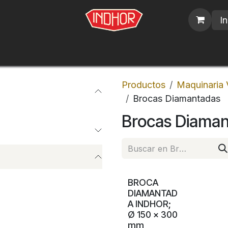
In
blicos
Nosotros
Contáctenos
Trabajos
Productos
Maquinaria 
Brocas Diamantadas
Brocas Diama
BROCA
DIAMANTAD
A INDHOR;
Ø 150 x 300
mm