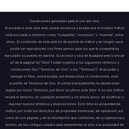
Condiciones generales para el uso del sitio
Al acceder a este sitio web, usted reconoce y acepta que el nombre Indhor
está asociado a términos como “compañía”, “nosotros” o “nuestra”, entre
otros. El contenido de esta web es de autoría de Indhor y en ningún caso
podrá ser reproducido con fines ajenos para los que la compañía ha
ejecutado su puesta en marcha. Su acceso y uso de la página web (colocar
url de la página) (el "Sitio") están sujetos a los siguientes términos y
condiciones (los "Términos de Uso" o los "Términos"). Al acceder y
navegar el Sitio, usted acepta, sin limitaciones ni condiciones, este
acuerdo de Términos de Uso. Si usted eventualmente no desea estar
regido por estos Términos, por favor no utilice este Sitio. A su vez, Indhor
tendrá el derecho, en cualquier momento y sin previo aviso, de modificar o
imponer nuevos términos y disposiciones. Este Sitio es propiedad de
Indhor, por ende los derechos de propiedad intelectual, de operación, así
como de sus páginas y de la información que contienen, de su apariencia y
diseño, de los códigos usados para implementar el sitio son propiedad de