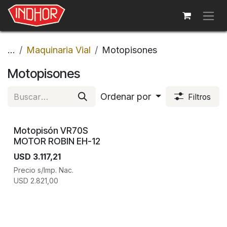
Ir al contenido
...
Maquinaria Vial
Motopisones
Motopisones
Ordenar por
Filtros
Motopisón VR70S
MOTOR ROBIN EH-12
USD
3.117,21
Precio s/Imp. Nac.
USD
2.821,00