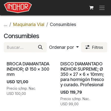
Ir al contenido
...
Maquinaria Vial
Consumibles
Consumibles
Ordenar por
Filtros
BROCA DIAMANTADA
DISCO DIAMANTADO
INDHOR; Ø 150 x 300
INDHOR SUPREME; Ø
mm
350 x 27 x 6 x 10mm;
para hormigón fresco
USD
121,00
y curado. Profesional
Precio s/Imp. Nac.
USD
119,79
USD
100,00
Precio s/Imp. Nac.
USD
99,00