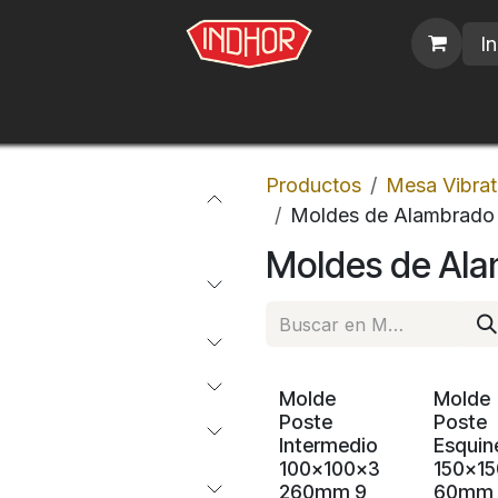
In
blicos
Nosotros
Contáctenos
Trabajos
Productos
Mesa Vibrat
Moldes de Alambrado
Moldes de Al
Molde
Molde
Poste
Poste
Intermedio
Esquin
100x100x3
150x1
260mm 9
60mm 