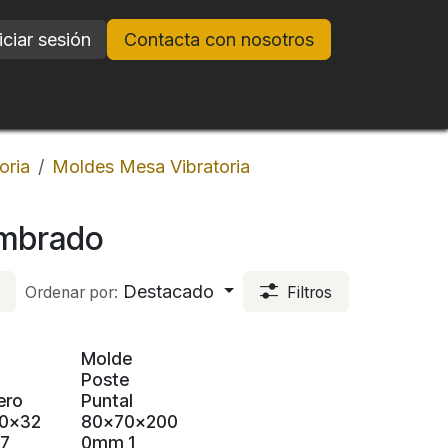
iciar sesión
Contacta con nosotros
oria
Moldes Mesa Vibratoria
ambrado
Destacado
Ordenar por:
Filtros
Molde
Poste
ero
Puntal
50x32
80x70x200
7
0mm 1