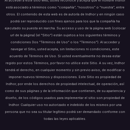
Al acceder a este sitio web, usted reconoce y acepta que el nombre Indhor
está asociado a términos como “compañía”, “nosotros” o “nuestra”, entre
otros. El contenido de esta web es de autoría de Indhor y en ningún caso
podrá ser reproducido con fines ajenos para los que la compañía ha
ejecutado su puesta en marcha. Su acceso y uso de la página web (colocar
url de la página) (el "Sitio") están sujetos a los siguientes términos y
condiciones (los "Términos de Uso" o los "Términos"). Al acceder y
navegar el Sitio, usted acepta, sin limitaciones ni condiciones, este
acuerdo de Términos de Uso. Si usted eventualmente no desea estar
regido por estos Términos, por favor no utilice este Sitio. A su vez, Indhor
tendrá el derecho, en cualquier momento y sin previo aviso, de modificar o
imponer nuevos términos y disposiciones. Este Sitio es propiedad de
Indhor, por ende los derechos de propiedad intelectual, de operación, así
como de sus páginas y de la información que contienen, de su apariencia y
diseño, de los códigos usados para implementar el sitio son propiedad de
Indhor. Cualquier uso no autorizado e indebido de los mismos por una
persona que no sea su titular legítimo podrá ser demandado conforme con
todas las leyes aplicables.