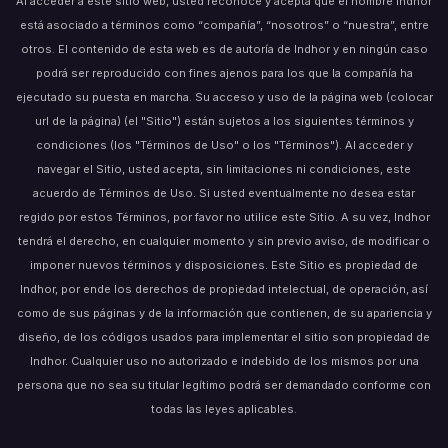
Al acceder a este sitio web, usted reconoce y acepta que el nombre Indhor
está asociado a términos como “compañía”, “nosotros” o “nuestra”, entre
otros. El contenido de esta web es de autoría de Indhor y en ningún caso
podrá ser reproducido con fines ajenos para los que la compañía ha
ejecutado su puesta en marcha. Su acceso y uso de la página web (colocar
url de la página) (el "Sitio") están sujetos a los siguientes términos y
condiciones (los "Términos de Uso" o los "Términos"). Al acceder y
navegar el Sitio, usted acepta, sin limitaciones ni condiciones, este
acuerdo de Términos de Uso. Si usted eventualmente no desea estar
regido por estos Términos, por favor no utilice este Sitio. A su vez, Indhor
tendrá el derecho, en cualquier momento y sin previo aviso, de modificar o
imponer nuevos términos y disposiciones. Este Sitio es propiedad de
Indhor, por ende los derechos de propiedad intelectual, de operación, así
como de sus páginas y de la información que contienen, de su apariencia y
diseño, de los códigos usados para implementar el sitio son propiedad de
Indhor. Cualquier uso no autorizado e indebido de los mismos por una
persona que no sea su titular legítimo podrá ser demandado conforme con
todas las leyes aplicables.