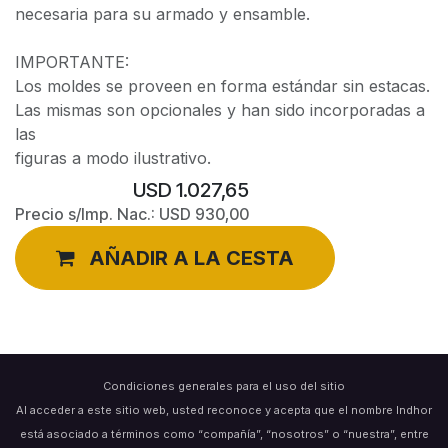
necesaria para su armado y ensamble.
IMPORTANTE:
Los moldes se proveen en forma estándar sin estacas.
Las mismas son opcionales y han sido incorporadas a
las
figuras a modo ilustrativo.
USD
1.027,65
Precio s/Imp. Nac.:
USD
930,00
AÑADIR A LA CESTA
Condiciones generales para el uso del sitio
Al acceder a este sitio web, usted reconoce y acepta que el nombre Indhor
está asociado a términos como “compañía”, “nosotros” o “nuestra”, entre