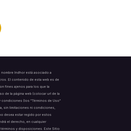
l nombre Indhor está asociado a
tros. El contenido de esta web es de
on fines ajenos para los que la
 de la página web (colocar url de la
s y condiciones (los "Términos de Uso"
a, sin limitaciones ni condiciones,
no desea estar regido por estos
endrá el derecho, en cualquier
términos y disposiciones. Este Sitio