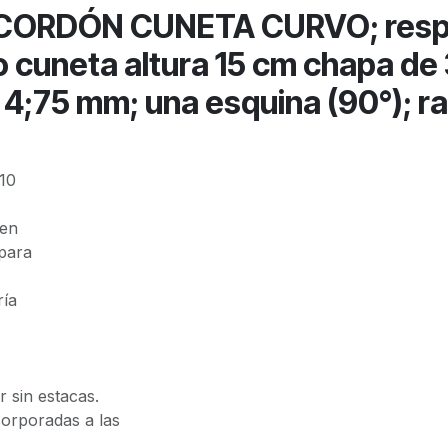
ORDÓN CUNETA CURVO; respal
o cuneta altura 15 cm chapa de
 4;75 mm; una esquina (90°); ra
10
 en
para
ría
 sin estacas.
corporadas a las