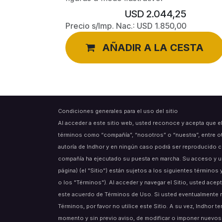
USD
2.044,25
Precio s/Imp. Nac.:
USD
1.850,00
AÑADIR A LA CESTA
Condiciones generales para el uso del sitio
Al acceder a este sitio web, usted reconoce y acepta que e
términos como “compañía”, “nosotros” o “nuestra”, entre o
autoría de Indhor y en ningún caso podrá ser reproducido c
compañía ha ejecutado su puesta en marcha. Su acceso y uso
página) (el "Sitio") están sujetos a los siguientes término
o los "Términos"). Al acceder y navegar el Sitio, usted acept
este acuerdo de Términos de Uso. Si usted eventualmente 
Términos, por favor no utilice este Sitio. A su vez, Indhor t
momento y sin previo aviso, de modificar o imponer nuevos 