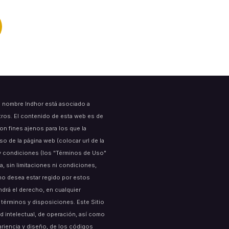
l nombre Indhor está asociado a
tros. El contenido de esta web es de
on fines ajenos para los que la
 de la página web (colocar url de la
s y condiciones (los "Términos de Uso"
a, sin limitaciones ni condiciones,
no desea estar regido por estos
endrá el derecho, en cualquier
términos y disposiciones. Este Sitio
 intelectual, de operación, así como
ariencia y diseño, de los códigos