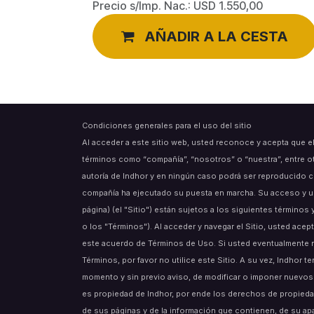
Precio s/Imp. Nac.:
USD
1.550,00
AÑADIR A LA CESTA
Condiciones generales para el uso del sitio
Al acceder a este sitio web, usted reconoce y acepta que e
términos como “compañía”, “nosotros” o “nuestra”, entre o
autoría de Indhor y en ningún caso podrá ser reproducido c
compañía ha ejecutado su puesta en marcha. Su acceso y uso
página) (el "Sitio") están sujetos a los siguientes término
o los "Términos"). Al acceder y navegar el Sitio, usted acept
este acuerdo de Términos de Uso. Si usted eventualmente 
Términos, por favor no utilice este Sitio. A su vez, Indhor t
momento y sin previo aviso, de modificar o imponer nuevos 
es propiedad de Indhor, por ende los derechos de propiedad
de sus páginas y de la información que contienen, de su ap