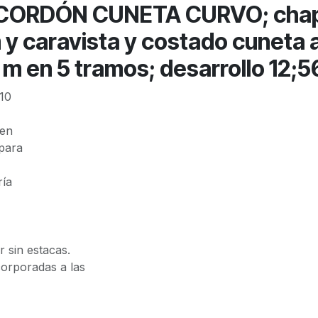
ORDÓN CUNETA CURVO; chapa
 y caravista y costado cuneta a
8 m en 5 tramos; desarrollo 12;5
10
 en
para
ría
 sin estacas.
corporadas a las