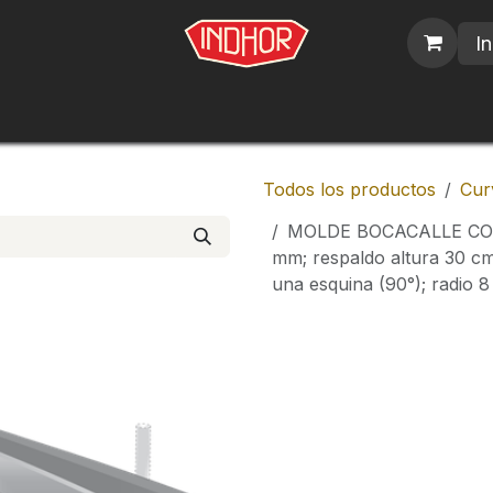
In
blicos
Nosotros
Contáctenos
Trabajos
Todos los productos
Cur
MOLDE BOCACALLE COR
mm; respaldo altura 30 cm
una esquina (90°); radio 8